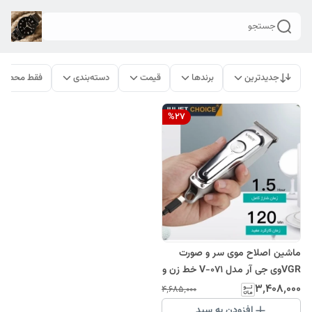
جستجو
جدیدترین
برندها
قیمت
دسته‌بندی
فقط محصولا
%
27
ماشین اصلاح موی سر و صورت
VGRوی جی آر مدل V-071 خط زن و
موزر
۳٬۴۰۸٬۰۰۰
۴٬۶۸۵٬۰۰۰
افزودن به سبد