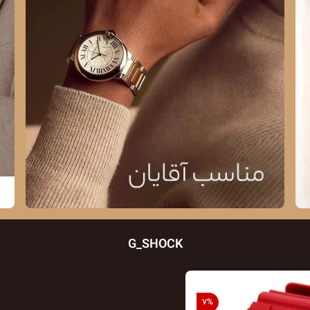
G_SHOCK
7
%