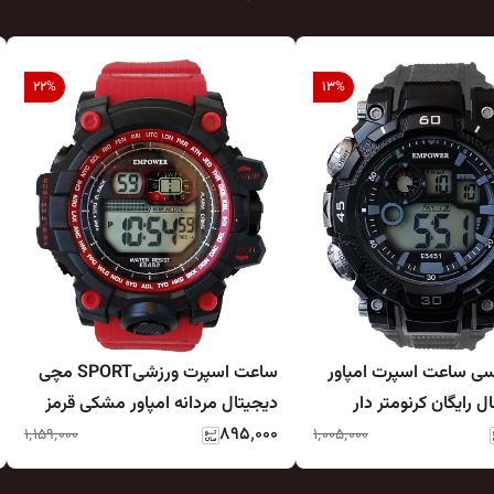
22
%
13
%
سی ساعت اسپرت امپاور
ساعت اسپرت ورزشیSPORT مچی
 رایگان کرنومتر دار
دیجیتال مردانه امپاور مشکی قرمز
اکیفیت حراج ساعت خطی
۸۹۵٬۰۰۰
EMPOWER مقاوم در برابر آب
۱٬۱۵۹٬۰۰۰
۱٬۰۰۵٬۰۰۰
چراغدار کرنومتردار