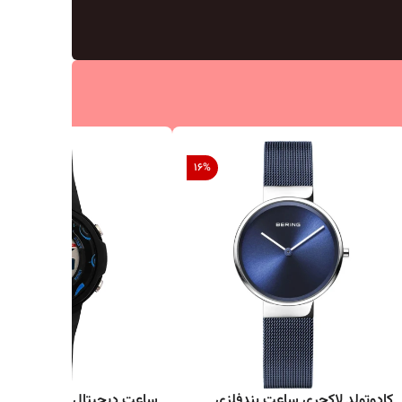
جیشاک جی شاک
16
%
کادوتولد لاکچری ساعت بندفلزی
ساعت دیجیتال اسپرت ورزشی 