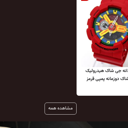
انه جی شاک هیدرولیک
ک دوزمانه پمپی قرمز
جیتال و عقربه ای ضدآب
 G-SHOCK
مشاهده همه