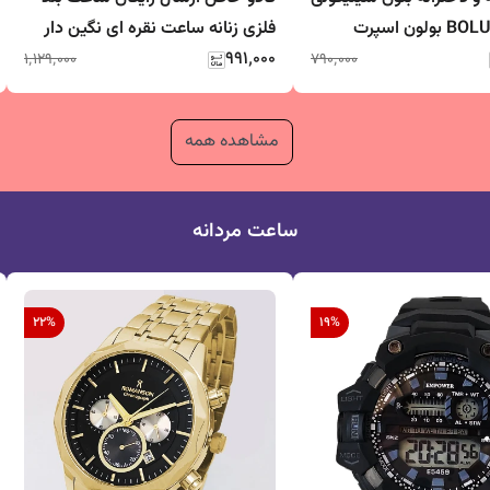
پاستیلی BOLUN بولون اسپرت
فلزی زنانه ساعت نقره ای نگین دار
ویی
۹۹۱٬۰۰۰
چهارگوش فانتزی فروش ویژه روز
۱٬۱۲۹٬۰۰۰
۷۹۰٬۰۰۰
مادر کادو روز زن
مشاهده همه
ساعت مردانه
22
%
19
%