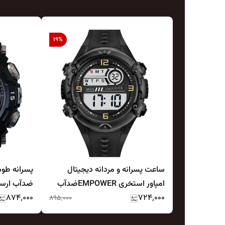
19
%
ساعت پسرانه و مردانه دیجیتال
پسرانه طو
امپاور استخری EMPOWERضدآب
ضدآب ارسال
۷۲۴٬۰۰۰
ارسال رایگان
۸۷۴٬۰۰۰
چراغدار ب
۸۹۵٬۰۰۰