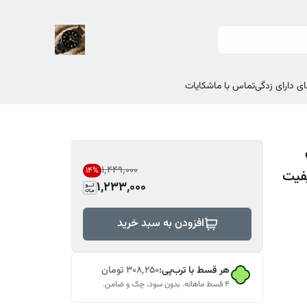
ی دارای زدگی
تماس با ما
شکایات
۱٬۴۴۹٬۰۰۰
14
%
یفیت
1,233,000
افزودن به سبد خرید
هر قسط با ترب‌پی:
۳۰۸٬۲۵۰
تومان
۴ قسط ماهانه. بدون سود، چک و ضامن.