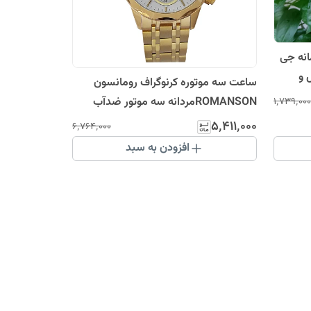
عت BABY-G دوزمانه جی
 و
ساعت سه موتوره کرنوگراف رومانسون
ک
ROMANSONمردانه سه موتور ضدآب
۱٬۷۳۹٬۰۰۰
رنگ ثابت ارسال رایگان طلایی
۵٬۴۱۱٬۰۰۰
۶٬۷۶۴٬۰۰۰
افزودن به سبد