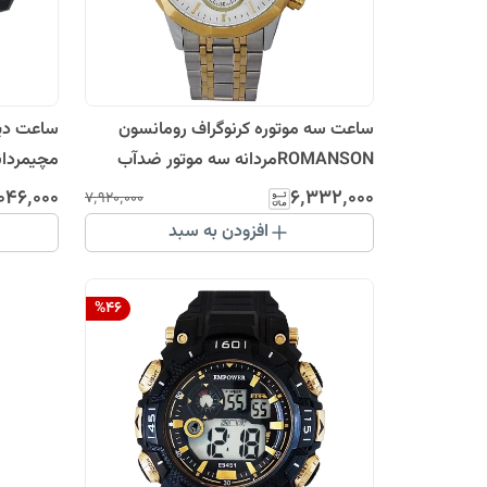
ساعت سه موتوره کرنوگراف رومانسون
ROMANSONمردانه سه موتور ضدآب
مچیمردان
رنگ ثابت نقره ای طلایی
٬۰۴۶٬۰۰۰
۶٬۳۳۲٬۰۰۰
۷٬۹۲۰٬۰۰۰
برابر آب 
افزودن به سبد
%
46