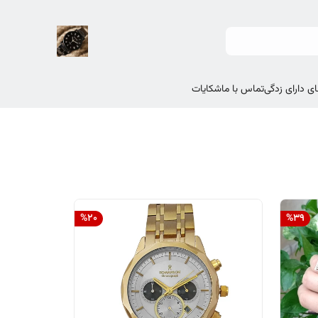
ی دارای زدگی
تماس با ما
شکایات
%
20
%
39