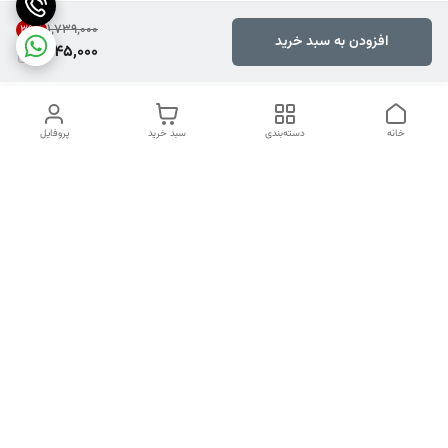
۱٬۷۳۹٬۰۰۰
39
%
افزودن به سبد خرید
1,045,000
خانه
دسته‌بندی
سبد خرید
پروفایل
دسترسی سریع
تماس با ما
شکایات
هفت روز هفته ، ۲۴ ساعت شبانه‌روز پاسخگوی شما هستیم.
راههای ارتباطی ما با شما از طریق تماس مستقیم , واتساپ و ایتا
شماره تماس
09217707982