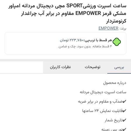
ساعت اسپرت ورزشیSPORT مچی دیجیتال مردانه امپاور
مشکی قرمز EMPOWER مقاوم در برابر آب چراغدار
کرنومتردار
برند:
EMPOWER
هر قسط با ترب‌پی:
۲۲۳٬۷۵۰
تومان
۴ قسط ماهانه. بدون سود، چک و ضامن.
بررسی
توضیحات
نظرات کاربران
درباره محصول
ساعت اسپرت دیجیتال مردانه
✔️ضدآب و مقاوم در برابر ضربه
✔️قابلیت نمایش 24 ساعتها
✔️تاریخ شمار
✔️نور پس زمینه