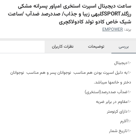
ساعت دیجیتال اسپرت استخری امپاور پسرانه مشکی
رزگلدSPORTگلبهی زیبا و جذاب/ صددرصد ضدآب /ساعت
شیک خاص کادو تولد کادولاکچری
برند:
EMPOWER
بررسی
توضیحات
نظرات کاربران
✨دیجیتال
✨به دلیل اسپرت بودن هم مناسب نوجوانان پسر و هم مناسب نوجوانان
دختر و خانمها میباشد.
✨ضدآب صددرصد(استخری)
✨مقاوم در برابر ضربه
✨دارای کرنومتر
✨آلارم
✨تاریخ شمار