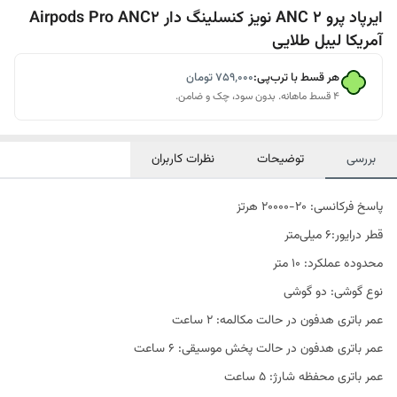
ایرپاد پرو 2 ANC نویز کنسلینگ دار Airpods Pro ANC2
آمریکا لیبل طلایی
هر قسط با ترب‌پی:
۷۵۹٬۰۰۰
تومان
۴ قسط ماهانه. بدون سود، چک و ضامن.
بررسی
توضیحات
نظرات کاربران
پاسخ فرکانسی: 20-20000 هرتز
قطر درایور:6 میلی‌متر
محدوده عملکرد: 10 متر
نوع گوشی: دو گوشی
عمر باتری هدفون در حالت مکالمه: 2 ساعت
عمر باتری هدفون در حالت پخش موسیقی: 6 ساعت
عمر باتری محفظه شارژ: 5 ساعت