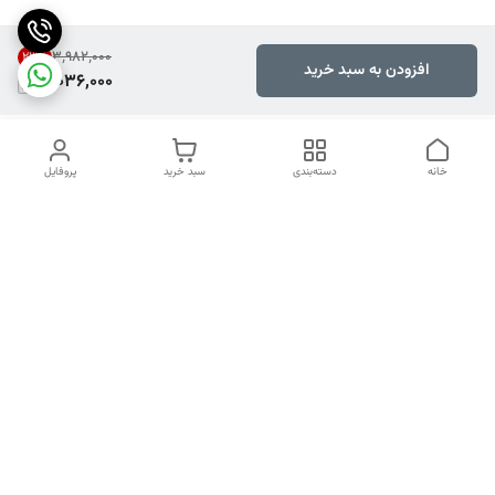
۳٬۹۸۲٬۰۰۰
23
%
افزودن به سبد خرید
3,036,000
خانه
دسته‌بندی
سبد خرید
پروفایل
دسترسی سریع
تماس با ما
شکایات
هفت روز هفته ، ۲۴ ساعت شبانه‌روز پاسخگوی شما هستیم.
راههای ارتباطی ما با شما از طریق تماس مستقیم , واتساپ و ایتا
شماره تماس
09217707982