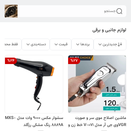
جستجو
لوازم جانبی و برقی
جدیدترین
برندها
قیمت
دسته‌بندی
فقط محصولا
%
24
%
27
ماشین اصلاح موی سر و صورت
سشوار مکس 9000 وات مدل MXS-
VGRوی جی آر مدل V-071 خط زن و
8889A رنگ مشکی رزگلد