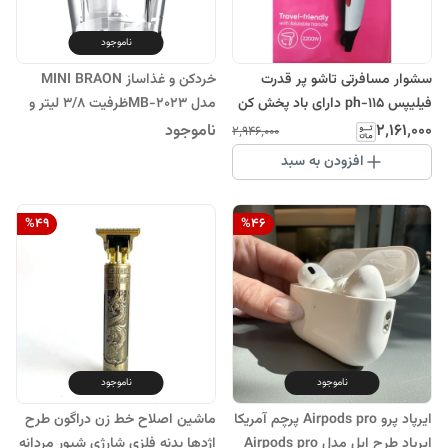
ناموجود
سشوار مسافرتی تاشو پر قدرت
خردکن و غذاساز MINI BRAON
فیلیپس ph-115 دارای باد پخش کن
مدل MB-2023ظرفیت 3/8 لیتر و
و باد سرد 2200 وات
توان مصرفی 3500 وات مینی
۲٬۱۶۱٬۰۰۰
ناموجود
۲٬۹۴۶٬۰۰۰
براونBRAUN
افزودن به سبد
%
49
%
46
ناموجود
ناموجود
ایرپاد پرو Airpods pro پرچم آمریکا
ماشین اصلاح خط زن دراگون طرح
ایرپاد طرح اپل مدل Airpods pro
اژدها بدنه فلزی شارژی شیور مردانه