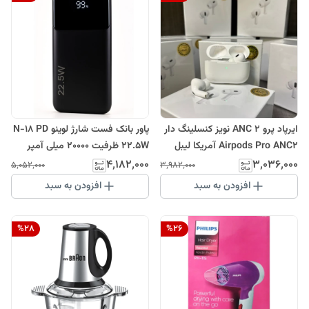
ایرپاد پرو 2 ANC نویز کنسلینگ دار
پاور بانک فست شارژ لوینو N-18 PD
Airpods Pro ANC2 آمریکا لیبل
22.5W ظرفیت 20000 میلی آمپر
طلایی
ساعت LEVINO model:N-18
۴٬۱۸۲٬۰۰۰
۳٬۰۳۶٬۰۰۰
۵٬۰۵۲٬۰۰۰
۳٬۹۸۲٬۰۰۰
افزودن به سبد
افزودن به سبد
%
28
%
26