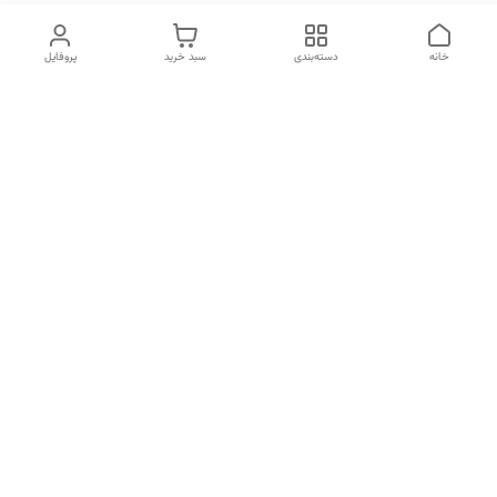
خانه
دسته‌بندی
سبد خرید
پروفایل
دسترسی سریع
تماس با ما
شکایات
هفت روز هفته ، ۲۴ ساعت شبانه‌روز پاسخگوی شما هستیم.
راههای ارتباطی ما با شما از طریق تماس مستقیم , واتساپ و ایتا
شماره تماس
09217707982