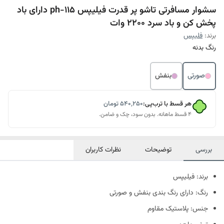
سشوار مسافرتی تاشو پر قدرت فیلیپس ph-115 دارای باد
پخش کن و باد سرد 2200 وات
برند:
فلیپس
رنگ بدنه
صورتی
بنفش
هر قسط با ترب‌پی:
۵۴۰٬۲۵۰
تومان
۴ قسط ماهانه. بدون سود، چک و ضامن.
بررسی
توضیحات
نظرات کاربران
برند: فیلیپس
رنگ: دارای رنگ بندی بنفش و صورتی
جنس: پلاستیک مقاوم