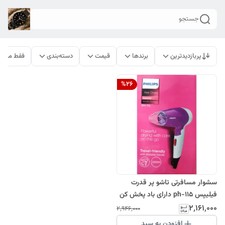
جستجو
پربازدیدترین
برندها
قیمت
دسته‌بندی
فقط محصو
%
26
سشوار مسافرتی تاشو پر قدرت
فیلیپس ph-115 دارای باد پخش کن
و باد سرد 2200 وات
۲٬۱۶۱٬۰۰۰
۲٬۹۴۶٬۰۰۰
افزودن به سبد