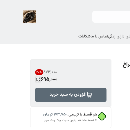
ی دارای زدگی
تماس با ما
شکایات
اغ
۸۷۳٬۰۰۰
20
%
695,000
افزودن به سبد خرید
هر قسط با ترب‌پی:
۱۷۳٬۷۵۰
تومان
۴ قسط ماهانه. بدون سود، چک و ضامن.