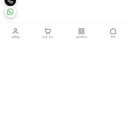
خانه
دسته‌بندی
سبد خرید
پروفایل
دسترسی سریع
تماس با ما
شکایات
هفت روز هفته ، ۲۴ ساعت شبانه‌روز پاسخگوی شما هستیم.
راههای ارتباطی ما با شما از طریق تماس مستقیم , واتساپ و ایتا
شماره تماس
09217707982