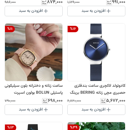
چهارگوش فانتزی فروش ویژه روز
فروش ویژه روز مادر کادو روز زن
۸۷۴٬۰۰۰
۹۹۱٬۰۰۰
۹۸۶٬۰۰۰
۱٬۱۲۹٬۰۰۰
مادر کادو روز زن
فول نگین
افزودن به سبد
افزودن به سبد
%
11
%
16
کادوتولد لاکچری ساعت بندفلزی
ساعت زنانه و دخترانه بلون سیلیکونی
حصیری مچی زنانه BERING برینگ
پاستیلی BOLUN بولون اسپرت
سورمه ای نقره ای کیفیت عالی درجه
فانتزی کادویی
۶۹۸٬۰۰۰
۵٬۶۷۲٬۰۰۰
۷۹۰٬۰۰۰
۶٬۸۲۰٬۰۰۰
یک ضدحساسیت ضدآب رنگ ثابت
افزودن به سبد
افزودن به سبد
%
13
%
39