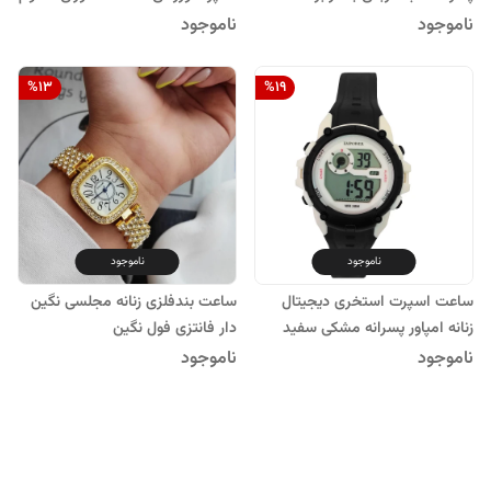
ساعت مچی ال ای دی دیجیتال مدل
در برابر آب چراغدار کرنومتر پاستیلی
ناموجود
ناموجود
دکمه اسپرت طرح اپل بند سیلیکونی
امپاورEMPOWER
%
13
%
19
ناموجود
ناموجود
ساعت اسپرت استخری دیجیتال
ساعت بندفلزی زنانه مجلسی نگین
زنانه امپاور پسرانه مشکی سفید
دار فانتزی فول نگین
دخترانه EMPOWERزنانه زیبا و
ناموجود
ناموجود
جذاب صددرصد ضدآب کادو تولد
لاکچری