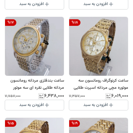
نقره ای طلایی
رومانسونROMANSON ضدآب
افزودن به سبد
افزودن به سبد
ساعت خاص عقربه ای بند فلزی کرنو
%
17
%
18
ساعت کرنوگراف رومانسون سه
ساعت بندفلزی مردانه رومانسون
موتوره مچی مردانه اسپرت طلایی
مردانه طلایی نقره ای سه موتور
SPORT رومانسونROMANSON
کرنوگراف تاریخ دار ضدآب
۶٬۴۳۸٬۰۰۰
۶٬۰۱۹٬۰۰۰
۷٬۷۵۷٬۰۰۰
۷٬۳۵۷٬۰۰۰
ضدآب ساعت خاص عقربه ای بند
ROMANSON ارسال رایگان کادو
افزودن به سبد
افزودن به سبد
فلزی کرنو
%
15
%
19