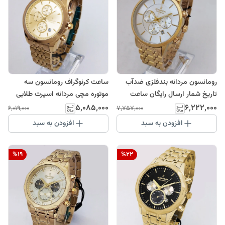
رومانسون مردانه بندفلزی ضدآب
ساعت کرنوگراف رومانسون سه
تاریخ شمار ارسال رایگان ساعت
موتوره مچی مردانه اسپرت طلایی
طلایی سفید حراج ساعت فروش
SPORT رومانسونROMANSON
۵٬۰۸۵٬۰۰۰
۶٬۲۲۲٬۰۰۰
۶٬۰۱۹٬۰۰۰
۷٬۷۵۷٬۰۰۰
ویژه ROMANSON سه موتور
ضدآب ساعت خاص عقربه ای بند
افزودن به سبد
افزودن به سبد
کرنوگراف
فلزی کرنوگراف
%
19
%
22