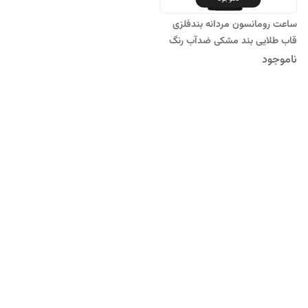
ساعت رومانسون مردانه بندفلزی
قاب طلایی بند مشکی ضدآب رنگ
ثابتROMANSONسه موتور
ناموجود
کرنوگراف کادوتولد