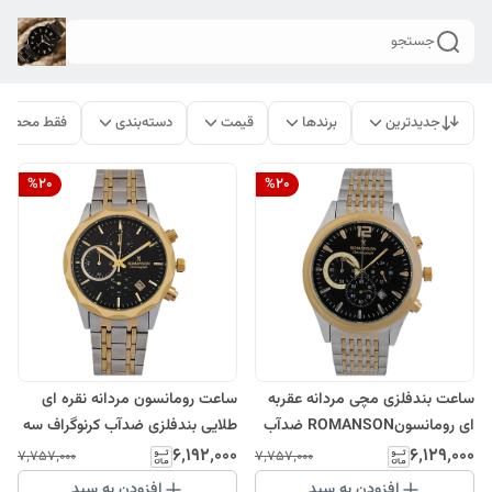
جستجو
جدیدترین
برندها
قیمت
دسته‌بندی
فقط محصولا
%
20
%
20
ساعت بندفلزی مچی مردانه عقربه
ساعت رومانسون مردانه نقره ای
ای رومانسونROMANSON ضدآب
طلایی بندفلزی ضدآب کرنوگراف سه
رنگ ثابت ساعت طلایی مشکی نقره
موتور فعال ضدآب ROMANSON
۶٬۱۹۲٬۰۰۰
۶٬۱۲۹٬۰۰۰
۷٬۷۵۷٬۰۰۰
۷٬۷۵۷٬۰۰۰
ای خاص کادوتولد ارسال رایگان
ارسال رایگان
افزودن به سبد
افزودن به سبد