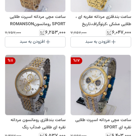
ساعت بندفلزی مردانه عقربه ای ،
ساعت مچی مردانه اسپرت طلایی
طلایی مشکی ،کرنوگراف،تاریخ
SPORT رومانسونROMANSON
دار،ضدآب،رنگ ثابت،سه
سه موتوره ضدآب ساعت خاص
۶٬۲۵۳٬۰۰۰
۶٬۰۴۷٬۰۰۰
۷٬۷۵۷٬۰۰۰
۷٬۷۵۷٬۰۰۰
موتور،رومانسون،ROMANSON
عقربه ای بند فلزی کرنوگراف
افزودن به سبد
افزودن به سبد
%
11
%
17
ساعت مچی مردانه اسپرت طلایی
ساعت بندفلزی رومانسون مردانه
نقره ای SPORT
نقره ای طلایی ضدآب رنگ
رومانسونROMANSON سه موتوره
ثابتROMANSONسه موتور
۶٬۵۳۷٬۰۰۰
۶٬۴۰۳٬۰۰۰