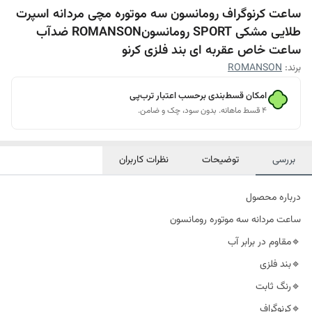
ساعت کرنوگراف رومانسون سه موتوره مچی مردانه اسپرت
طلایی مشکی SPORT رومانسونROMANSON ضدآب
ساعت خاص عقربه ای بند فلزی کرنو
برند:
ROMANSON
امکان قسط‌بندی برحسب اعتبار ترب‌پی
۴ قسط ماهانه. بدون سود، چک و ضامن.
بررسی
توضیحات
نظرات کاربران
درباره محصول
ساعت مردانه سه موتوره رومانسون
🔹مقاوم در برابر آب
🔹بند فلزی
🔹رنگ ثابت
🔹کرنوگراف