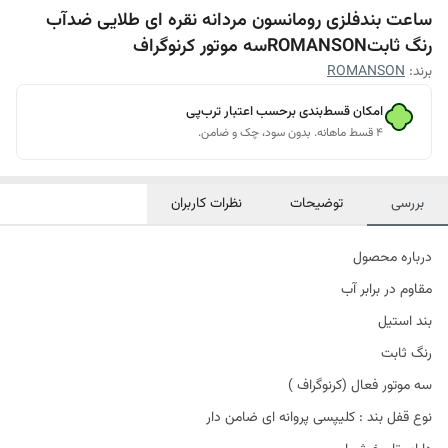
ساعت بندفلزی رومانسون مردانه نقره ای طلایی ضدآب
رنگ ثابتROMANSONسه موتور کرنوگراف
برند:
ROMANSON
امکان قسط‌بندی برحسب اعتبار ترب‌پی
۴ قسط ماهانه. بدون سود، چک و ضامن.
بررسی
توضیحات
نظرات کاربران
درباره محصول
مقاوم در برابر آب
بند استیل
رنگ ثابت
سه موتور فعال (کرنوگراف )
نوع قفل بند : کلیپسی پروانه ای ضامن دار