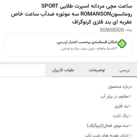
ساعت مچی مردانه اسپرت طلایی SPORT
رومانسونROMANSON سه موتوره ضدآب ساعت خاص
عقربه ای بند فلزی کرنوگراف
برند:
ROMANSON
امکان قسط‌بندی برحسب اعتبار ترب‌پی
۴ قسط ماهانه. بدون سود، چک و ضامن.
بررسی
توضیحات
نظرات کاربران
درباره محصول
✨مقاوم در برابر آب
✨بند فلزی
✨رنگ ثابت
✨سه موتور فعال(کرنوگراف)
✨دارای عقربه های شب تاب