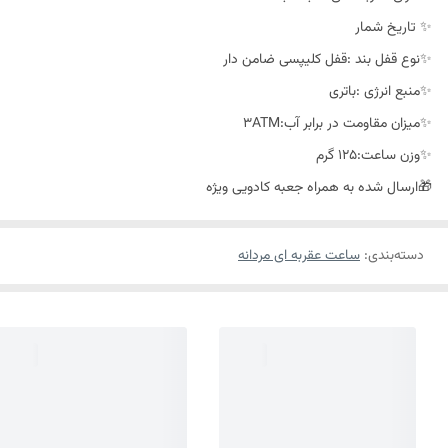
✨ تاریخ شمار
✨نوع قفل بند :قفل کلیپسی ضامن دار
✨منبع انرژی :باتری
✨میزان مقاومت در برابر آب:3ATM
✨وزن ساعت:125 گرم
🎁ارسال شده به همراه جعبه کادویی ویژه
دسته‌بندی
:
ساعت عقربه ای مردانه