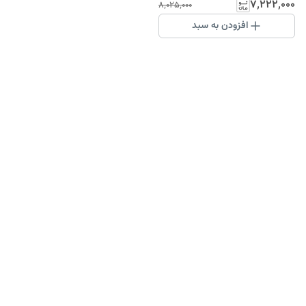
وینBESTWIN نگین دار مشکی
۷٬۲۲۲٬۰۰۰
۸٬۰۲۵٬۰۰۰
طلایی تاریخ شمار باکیفیت کادو
افزودن به سبد
خاص ویژه