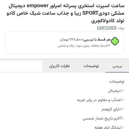
ساعت اسپرت استخری پسرانه امپاور empower دیجیتال
مشکی دودیSPORT زیبا و جذاب ساعت شیک خاص کادو
تولد کادولاکچری
برند:
EMPOWER
هر قسط با ترب‌پی:
۲۲۸٬۵۰۰
تومان
۴ قسط ماهانه. بدون سود، چک و ضامن.
بررسی
توضیحات
نظرات کاربران
توضیحات
✨دیجیتال
✨ضدآب و مقاوم در برابر ضربه
✨دارای کرنومتر
✨آلارم،تاریخ شمار شمسی
✨نشانگر ایام هفته