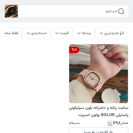
جستجو
جدیدترین
برندها
قیمت
دسته‌بندی
فقط محصولا
%
11
ساعت زنانه و دخترانه بلون سیلیکونی
پاستیلی BOLUN بولون اسپرت
فانتزی کادویی
۶۹۸٬۰۰۰
۷۹۰٬۰۰۰
افزودن به سبد