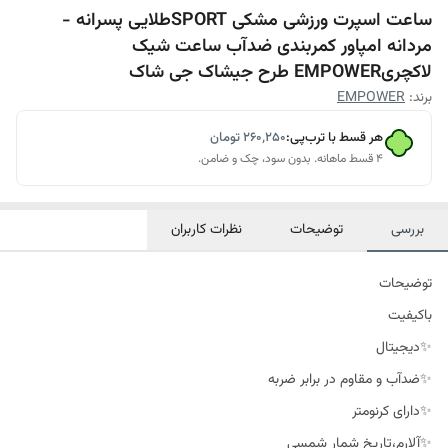
ساعت اسپرت ورزشی مشکی SPORTطلایی پسرانه -
مردانه امپاور کمربندی ضدآب ساعت شیک
لاکچریEMPOWER طرح جیشاک جی شاک
برند:
EMPOWER
هر قسط با ترب‌پی:
۲۶۰٬۲۵۰
تومان
۴ قسط ماهانه. بدون سود، چک و ضامن.
بررسی
توضیحات
نظرات کاربران
توضیحات
باکیفیت
✨دیجیتال
✨ضدآب و مقاوم در برابر ضربه
✨دارای کرنومتر
✨آلارم،تاریخ شمار شمسی