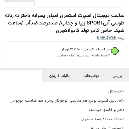
ساعت دیجیتال اسپرت استخری امپاور پسرانه دخترانه زنانه
طوسی آبیSPORT زیبا و جذاب/ صددرصد ضدآب /ساعت
شیک خاص کادو تولد کادولاکچری
برند:
EMPOWER
هر قسط با ترب‌پی:
۲۶۲٬۵۰۰
تومان
۴ قسط ماهانه. بدون سود، چک و ضامن.
بررسی
توضیحات
نظرات کاربران
✨دیجیتال
✨به دلیل اسپرت بودن هم مناسب نوجوانان پسر و هم مناسب نوجوانان
دختر و خانمها میباشد.
✨ضدآب صددرصد(استخری)
✨مقاوم در برابر ضربه