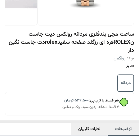
ساعت مچی بندفلزی مردانه رولکس دیت جاست
نROLEXقره ای رزگلد صفحه سفیدrolexدت جاست نگین
دار
برند:
رولکس
سایز
مردانه
هر قسط با ترب‌پی:
۵۳۶٬۵۰۰
تومان
۴ قسط ماهانه. بدون سود، چک و ضامن.
توضیحات
نظرات کاربران