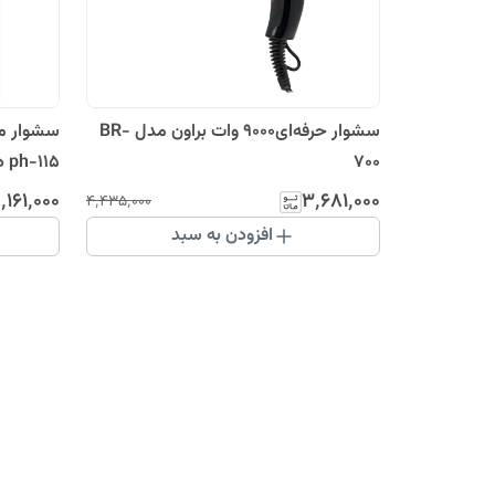
سشوار حرفه‌ای9000 وات براون مدل BR-
سشوار مس
700
وات
٬۱۶۱٬۰۰۰
۳٬۶۸۱٬۰۰۰
۴٬۴۳۵٬۰۰۰
افزودن به سبد