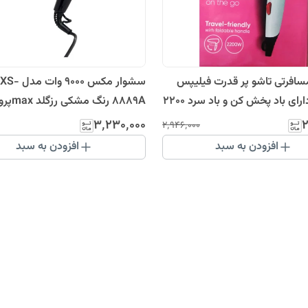
افرتی تاشو پر قدرت فیلیپس
سشوار مکس 9000 وات
ph-115 دارای باد پخش کن و باد سرد 2200
8889A رنگ مشکی رزگلد maxپرومکس
۳٬۲۳۰٬۰۰۰
۲
۲٬۹۴۶٬۰۰۰
افزودن به سبد
افزودن به سبد