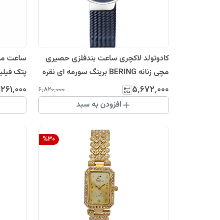
کادوتولد لاکچری ساعت بندفلزی حصیری
ساعت مچی
مچی زنانه BERING برینگ سورمه ای نقره
پتک فیل
ای کیفیت عالی درجه یک ضدحساسیت
٬۲۶۱٬۰۰۰
۵٬۶۷۲٬۰۰۰
۶٬۸۲۰٬۰۰۰
ضدآب رنگ ثابت
افزودن به سبد
%
30