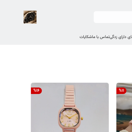
ی دارای زدگی
تماس با ما
شکایات
%
16
%
11