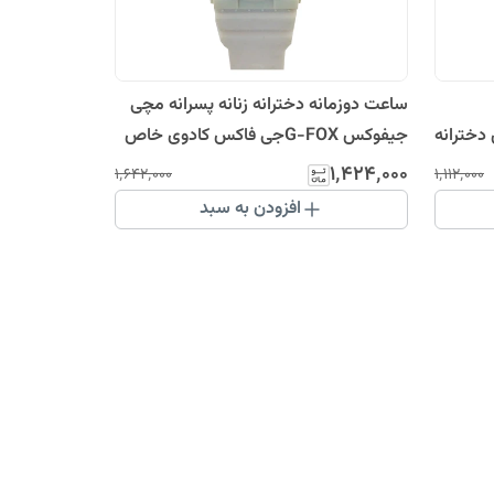
ساعت دوزمانه دخترانه زنانه پسرانه مچی
خترانه
جیفوکس G-FOXجی فاکس کادوی خاص
ارسال رایگان سفید رزگلد ضدآب حراجی
۱٬۴۲۴٬۰۰۰
۱٬۶۴۲٬۰۰۰
۱٬۱۱۲٬۰۰۰
آنلاین استخری
افزودن به سبد