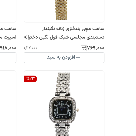
ساعت مچی بندفلزی زنانه نگیندار
ساعت مچی
دستبندی مجلسی شیک فول نگین دخترانه
اسپرت می
طلایی سفید
زغالی والارWALARبندفلزی دخت
۹۱۸٬۰۰۰
۷۶۹٬۰۰۰
۱٬۱۱۲٬۰۰۰
افزودن به سبد
%
23