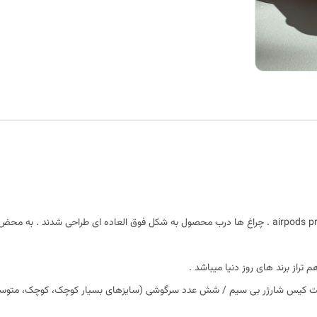
هدفون بلوتوثی مدل ایرپاد پرو با طراحی کاملا مشابه airpods pro . چراغ ها درب محصول به شکل فوق ال
راز برند های روز دنیا میباشد .
ت کیس شارژر بی سیم / شش عدد سرگوشی (سایزهای بسیار کوچک، کوچک، متوسط و