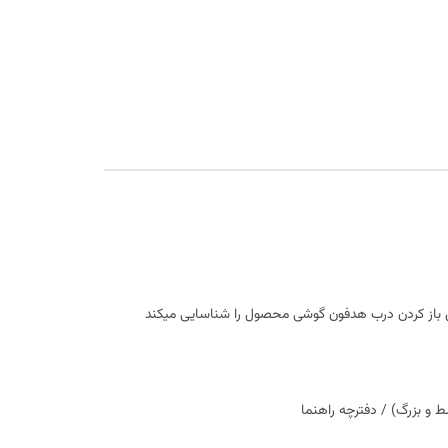
عاده ای طراحی شدند . به محض باز کردن درب هدفون گوشی محصول را شناسایی میکند
 بزرگ) / دفترچه راهنما