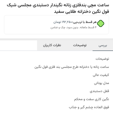
ساعت مچی بندفلزی زنانه نگیندار دستبندی مجلسی شیک
فول نگین دخترانه طلایی سفید
هر قسط با ترب‌پی:
۱۹۲٬۲۵۰
تومان
۴ قسط ماهانه. بدون سود، چک و ضامن.
بررسی
توضیحات
نظرات کاربران
توضیحات
ساعت زنانه یا دخترانه طرح مجلسی بند فلزی فول نگین
کیفیت عالی
مدل یونانی
قفل دستبندی
نگین کاری سفت و محکم
فوق العاده چشم گیر و جذاب