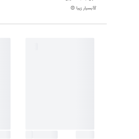
👗بسیار زیبا 😍